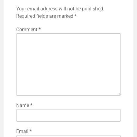
Your email address will not be published.
Required fields are marked
*
Comment
*
Name
*
Email
*