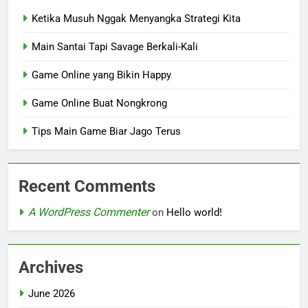
Ketika Musuh Nggak Menyangka Strategi Kita
Main Santai Tapi Savage Berkali-Kali
Game Online yang Bikin Happy
Game Online Buat Nongkrong
Tips Main Game Biar Jago Terus
Recent Comments
A WordPress Commenter
on
Hello world!
Archives
June 2026