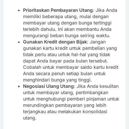
Prioritaskan Pembayaran Utang
: Jika Anda
memiliki beberapa utang, mulai dengan
membayar utang dengan bunga tertinggi
terlebih dahulu. Ini akan membantu Anda
mengurangi beban bunga seiring waktu.
Gunakan Kredit dengan Bijak
: Jangan
gunakan kartu kredit untuk pembelian yang
tidak perlu atau untuk hal-hal yang tidak
dapat Anda bayar pada bulan tersebut.
Cobalah untuk membayar saldo kartu kredit
Anda secara penuh setiap bulan untuk
menghindari bunga yang tinggi.
Negosiasi Ulang Utang
: Jika Anda kesulitan
untuk membayar utang, pertimbangkan
untuk menghubungi pemberi pinjaman untuk
merundingkan pembayaran yang lebih
terjangkau atau melakukan konsolidasi
utang.