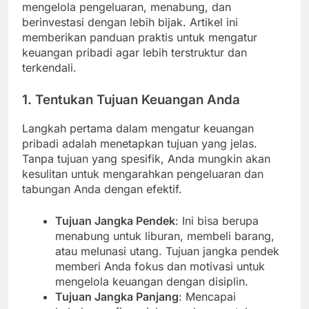
mengelola pengeluaran, menabung, dan
berinvestasi dengan lebih bijak. Artikel ini
memberikan panduan praktis untuk mengatur
keuangan pribadi agar lebih terstruktur dan
terkendali.
1. Tentukan Tujuan Keuangan Anda
Langkah pertama dalam mengatur keuangan
pribadi adalah menetapkan tujuan yang jelas.
Tanpa tujuan yang spesifik, Anda mungkin akan
kesulitan untuk mengarahkan pengeluaran dan
tabungan Anda dengan efektif.
Tujuan Jangka Pendek
: Ini bisa berupa
menabung untuk liburan, membeli barang,
atau melunasi utang. Tujuan jangka pendek
memberi Anda fokus dan motivasi untuk
mengelola keuangan dengan disiplin.
Tujuan Jangka Panjang
: Mencapai