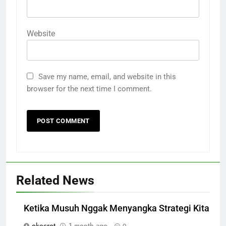
Website
Save my name, email, and website in this
browser for the next time I comment.
Related News
Ketika Musuh Nggak Menyangka Strategi Kita
okecrot
1 month ago
0