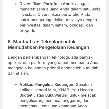
Diversifikasi Portofolio Anda
: Jangan
menaruh semua uang Anda dalam satu jenis
investasi. Diversifikasi portofolio Anda
untuk mengurangi risiko, misalnya dengan
berinvestasi dalam saham, obligasi, dan
properti.
6. Manfaatkan Teknologi untuk
Memudahkan Pengelolaan Keuangan
Dengan perkembangan teknologi, ada banyak
aplikasi dan platform yang dapat membantu Anda
mengelola keuangan pribadi dengan lebih mudah
dan efisien.
Aplikasi Pengelola Keuangan
: Gunakan
aplikasi seperti Mint, YNAB (You Need a
Budget), atau BukuWarung untuk melacak
pengeluaran, membuat anggaran, dan
memantau kemajuan keuangan Anda.