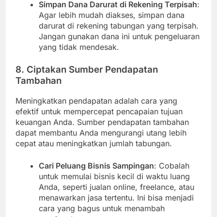
Simpan Dana Darurat di Rekening Terpisah
:
Agar lebih mudah diakses, simpan dana
darurat di rekening tabungan yang terpisah.
Jangan gunakan dana ini untuk pengeluaran
yang tidak mendesak.
8. Ciptakan Sumber Pendapatan
Tambahan
Meningkatkan pendapatan adalah cara yang
efektif untuk mempercepat pencapaian tujuan
keuangan Anda. Sumber pendapatan tambahan
dapat membantu Anda mengurangi utang lebih
cepat atau meningkatkan jumlah tabungan.
Cari Peluang Bisnis Sampingan
: Cobalah
untuk memulai bisnis kecil di waktu luang
Anda, seperti jualan online, freelance, atau
menawarkan jasa tertentu. Ini bisa menjadi
cara yang bagus untuk menambah