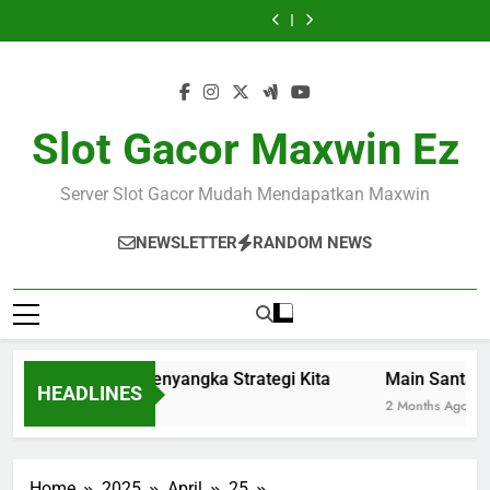
Game
Game
Skip
Buat
Nggak
Tapi
yang
Buat
Nggak
Tapi
Online
Online
Nongkrong
Menyangka
Savage
Bikin
Nongkrong
Menyangka
Savage
yang
Buat
to
Strategi
Berkali-
Happy
Strategi
Berkali-
Bikin
Nongkrong
content
Kita
Kali
Kita
Kali
Happy
Slot Gacor Maxwin Ez
Server Slot Gacor Mudah Mendapatkan Maxwin
NEWSLETTER
RANDOM NEWS
 Musuh Nggak Menyangka Strategi Kita
Main Santai Tap
HEADLINES
 Ago
2 Months Ago
Home
2025
April
25