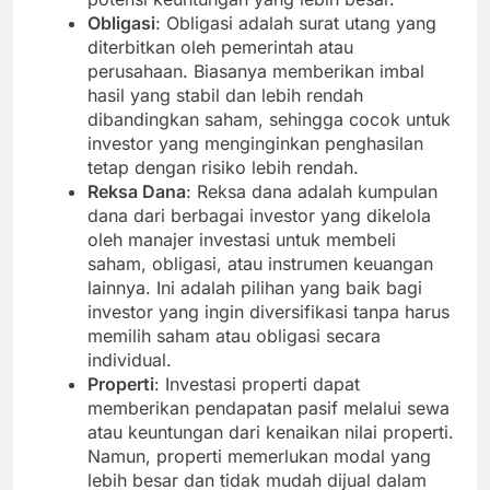
Obligasi
: Obligasi adalah surat utang yang
diterbitkan oleh pemerintah atau
perusahaan. Biasanya memberikan imbal
hasil yang stabil dan lebih rendah
dibandingkan saham, sehingga cocok untuk
investor yang menginginkan penghasilan
tetap dengan risiko lebih rendah.
Reksa Dana
: Reksa dana adalah kumpulan
dana dari berbagai investor yang dikelola
oleh manajer investasi untuk membeli
saham, obligasi, atau instrumen keuangan
lainnya. Ini adalah pilihan yang baik bagi
investor yang ingin diversifikasi tanpa harus
memilih saham atau obligasi secara
individual.
Properti
: Investasi properti dapat
memberikan pendapatan pasif melalui sewa
atau keuntungan dari kenaikan nilai properti.
Namun, properti memerlukan modal yang
lebih besar dan tidak mudah dijual dalam