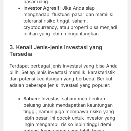
pasar uang.
Investor Agresif
: Jika Anda siap
menghadapi fluktuasi pasar dan memiliki
toleransi risiko tinggi, saham,
cryptocurrency, atau properti bisa menjadi
pilihan yang lebih menguntungkan.
3. Kenali Jenis-jenis Investasi yang
Tersedia
Terdapat berbagai jenis investasi yang bisa Anda
pilih. Setiap jenis investasi memiliki karakteristik
dan potensi keuntungan yang berbeda. Berikut
adalah beberapa jenis investasi yang populer:
Saham
: Investasi saham memberikan
peluang untuk mendapatkan keuntungan
tinggi, namun juga membawa risiko yang
lebih besar. Ini cocok untuk investor yang
ingin mengambil risiko lebih tinggi demi
potensi keuntungan yang lebih besar.