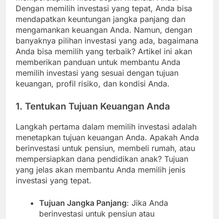
Dengan memilih investasi yang tepat, Anda bisa
mendapatkan keuntungan jangka panjang dan
mengamankan keuangan Anda. Namun, dengan
banyaknya pilihan investasi yang ada, bagaimana
Anda bisa memilih yang terbaik? Artikel ini akan
memberikan panduan untuk membantu Anda
memilih investasi yang sesuai dengan tujuan
keuangan, profil risiko, dan kondisi Anda.
1. Tentukan Tujuan Keuangan Anda
Langkah pertama dalam memilih investasi adalah
menetapkan tujuan keuangan Anda. Apakah Anda
berinvestasi untuk pensiun, membeli rumah, atau
mempersiapkan dana pendidikan anak? Tujuan
yang jelas akan membantu Anda memilih jenis
investasi yang tepat.
Tujuan Jangka Panjang
: Jika Anda
berinvestasi untuk pensiun atau