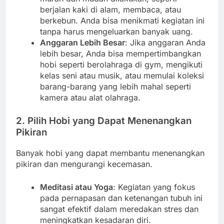
berjalan kaki di alam, membaca, atau
berkebun. Anda bisa menikmati kegiatan ini
tanpa harus mengeluarkan banyak uang.
Anggaran Lebih Besar
: Jika anggaran Anda
lebih besar, Anda bisa mempertimbangkan
hobi seperti berolahraga di gym, mengikuti
kelas seni atau musik, atau memulai koleksi
barang-barang yang lebih mahal seperti
kamera atau alat olahraga.
2. Pilih Hobi yang Dapat Menenangkan
Pikiran
Banyak hobi yang dapat membantu menenangkan
pikiran dan mengurangi kecemasan.
Meditasi atau Yoga
: Kegiatan yang fokus
pada pernapasan dan ketenangan tubuh ini
sangat efektif dalam meredakan stres dan
meningkatkan kesadaran diri.