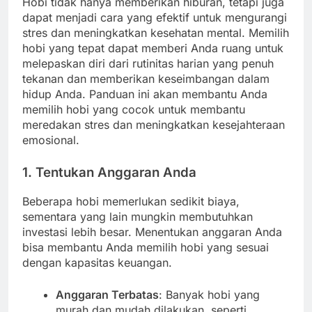
Hobi tidak hanya memberikan hiburan, tetapi juga
dapat menjadi cara yang efektif untuk mengurangi
stres dan meningkatkan kesehatan mental. Memilih
hobi yang tepat dapat memberi Anda ruang untuk
melepaskan diri dari rutinitas harian yang penuh
tekanan dan memberikan keseimbangan dalam
hidup Anda. Panduan ini akan membantu Anda
memilih hobi yang cocok untuk membantu
meredakan stres dan meningkatkan kesejahteraan
emosional.
1. Tentukan Anggaran Anda
Beberapa hobi memerlukan sedikit biaya,
sementara yang lain mungkin membutuhkan
investasi lebih besar. Menentukan anggaran Anda
bisa membantu Anda memilih hobi yang sesuai
dengan kapasitas keuangan.
Anggaran Terbatas
: Banyak hobi yang
murah dan mudah dilakukan, seperti