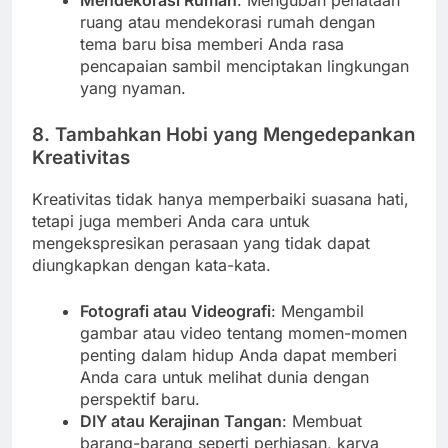
Mendekorasi Rumah
: Mengubah penataan
ruang atau mendekorasi rumah dengan
tema baru bisa memberi Anda rasa
pencapaian sambil menciptakan lingkungan
yang nyaman.
8. Tambahkan Hobi yang Mengedepankan
Kreativitas
Kreativitas tidak hanya memperbaiki suasana hati,
tetapi juga memberi Anda cara untuk
mengekspresikan perasaan yang tidak dapat
diungkapkan dengan kata-kata.
Fotografi atau Videografi
: Mengambil
gambar atau video tentang momen-momen
penting dalam hidup Anda dapat memberi
Anda cara untuk melihat dunia dengan
perspektif baru.
DIY atau Kerajinan Tangan
: Membuat
barang-barang seperti perhiasan, karya