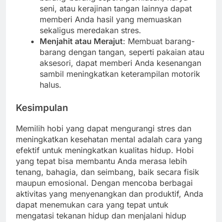
seni, atau kerajinan tangan lainnya dapat
memberi Anda hasil yang memuaskan
sekaligus meredakan stres.
Menjahit atau Merajut
: Membuat barang-
barang dengan tangan, seperti pakaian atau
aksesori, dapat memberi Anda kesenangan
sambil meningkatkan keterampilan motorik
halus.
Kesimpulan
Memilih hobi yang dapat mengurangi stres dan
meningkatkan kesehatan mental adalah cara yang
efektif untuk meningkatkan kualitas hidup. Hobi
yang tepat bisa membantu Anda merasa lebih
tenang, bahagia, dan seimbang, baik secara fisik
maupun emosional. Dengan mencoba berbagai
aktivitas yang menyenangkan dan produktif, Anda
dapat menemukan cara yang tepat untuk
mengatasi tekanan hidup dan menjalani hidup