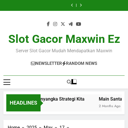
Game
Game
Skip
Buat
Nggak
Tapi
yang
Buat
Nggak
Tapi
Online
Online
Nongkrong
Menyangka
Savage
Bikin
Nongkrong
Menyangka
Savage
yang
Buat
to
Strategi
Berkali-
Happy
Strategi
Berkali-
Bikin
Nongkrong
content
Kita
Kali
Kita
Kali
Happy
Slot Gacor Maxwin Ez
Server Slot Gacor Mudah Mendapatkan Maxwin
NEWSLETTER
RANDOM NEWS
 Musuh Nggak Menyangka Strategi Kita
Main Santai Tapi
HEADLINES
Ago
2 Months Ago
Home
2025
May
17